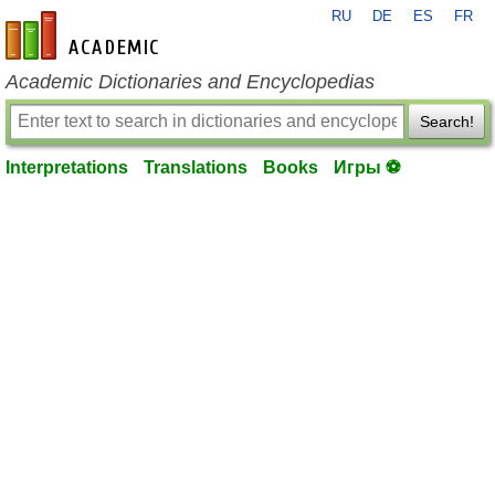
RU
DE
ES
FR
en-academic.com
Academic Dictionaries and Encyclopedias
Search!
Interpretations
Translations
Books
Игры ⚽