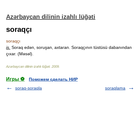
Azərbaycan dilinin izahlı lüğəti
soraqçı
soraqçı
is.
Soraq edən, soruşan, axtaran. Soraqçının tüstüsü dabanından
çıxar. (Məsəl).
Azərbaycan dilinin izahlı lüğəti
.
2009
.
Игры ⚽
Поможем сделать НИР
soraq-soraqla
soraqlama